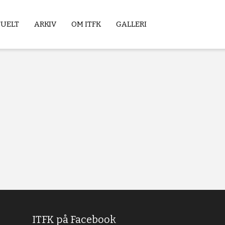
TUELT
ARKIV
OM ITFK
GALLERI
ITFK på Facebook