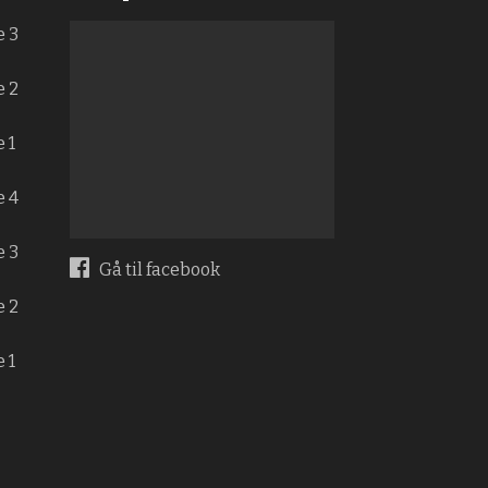
e 3
e 2
 1
e 4
e 3
Gå til facebook
e 2
 1