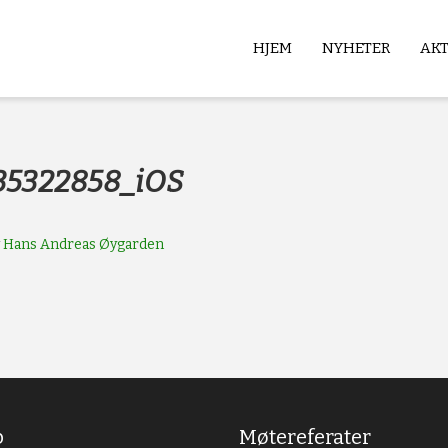
HJEM
NYHETER
AK
b
35322858_iOS
v
Hans Andreas Øygarden
b
Møtereferater