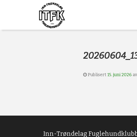
Gå
Forstørre
Inn-
til
skrift
innholdet
Trøndelag
Fuglehundklub
20260604_1
Publisert
15. juni 2026
a
Inn-Trøndelag Fuglehundklub