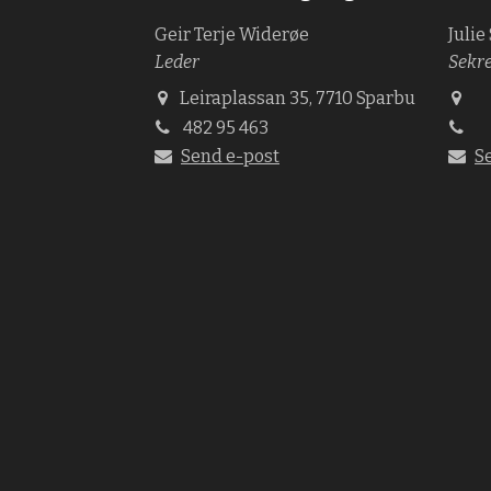
Geir Terje Widerøe
Julie
Leder
Sekr
Leiraplassan 35, 7710 Sparbu
482 95 463
Send e-post
S