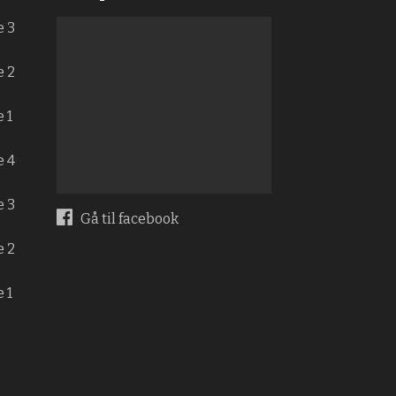
e 3
e 2
 1
e 4
e 3
Gå til facebook
e 2
 1