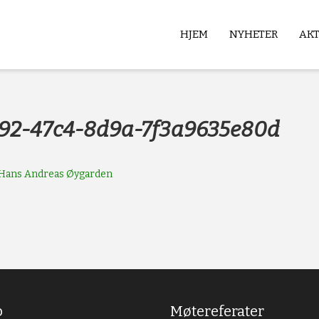
HJEM
NYHETER
AK
b
92-47c4-8d9a-7f3a9635e80d
Hans Andreas Øygarden
b
Møtereferater