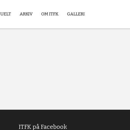
TUELT
ARKIV
OM ITFK
GALLERI
ITFK på Facebook