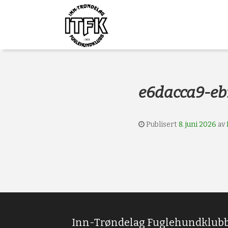
Gå
Forstørre
Inn-
til
skrift
innholdet
Trøndelag
Fuglehundklub
e6dacca9-eb
Publisert
8. juni 2026
av
Inn-Trøndelag Fuglehundklub