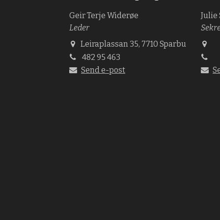
Geir Terje Widerøe
Julie
Leder
Sekr
Leiraplassan 35, 7710 Sparbu
482 95 463
Send e-post
S