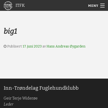
ITFK
MENY
Gå
Forstørre
Hjem
til
skrift
innholdet
Nyheter
big1
Aktuelt
Publisert
17. juni 2023
av
Hans Andreas Øygarden
Arkiv
Om ITFK
Galleri
Inn-Trøndelag Fuglehundklubb
Geir Terje Widerøe
Leder