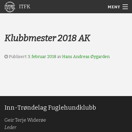
ITFK
MENY
Gå
Forstørre
Hjem
til
skrift
innholdet
Nyheter
Klubbmester 2018 AK
Aktuelt
Publisert
3. februar 2018
av
Hans Andreas Øygarden
Arkiv
Om ITFK
Galleri
Inn-Trøndelag Fuglehundklubb
Geir Terje Widerøe
Leder