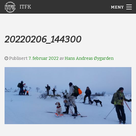
ITFK
MENY
Gå
Forstørre
Hjem
til
skrift
innholdet
Nyheter
20220206_144300
Aktuelt
Publisert
7. februar 2022
av
Hans Andreas Øygarden
Arkiv
Om ITFK
Galleri