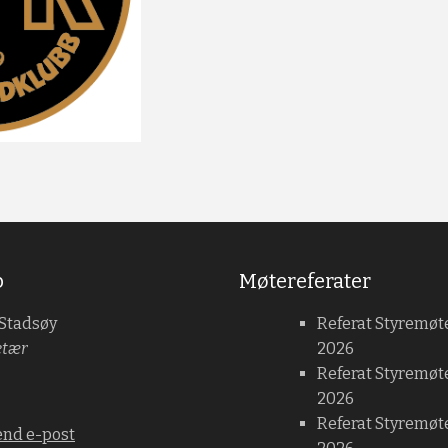
b
Møtereferater
 Stadsøy
Referat Styremøt
etær
2026
Referat Styremøt
2026
Referat Styremøte
end e-post