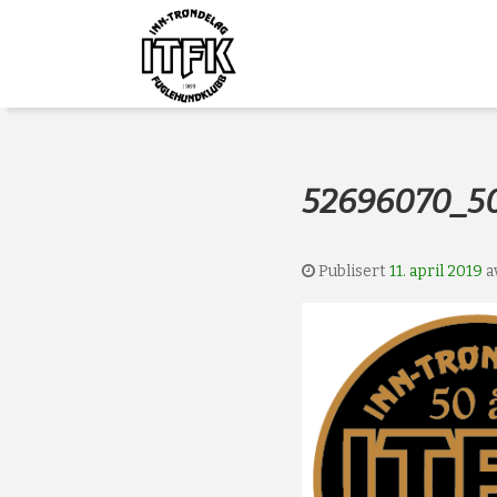
Gå
Forstørre
Inn-
til
skrift
innholdet
Trøndelag
Fuglehundklub
52696070_5
Publisert
11. april 2019
a