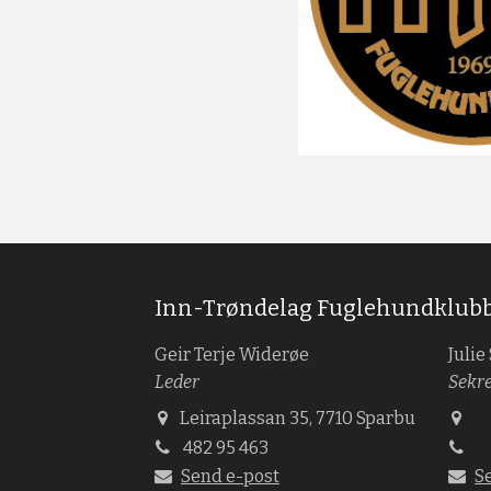
Inn-Trøndelag Fuglehundklub
Geir Terje Widerøe
Julie
Leder
Sekr
Leiraplassan 35, 7710 Sparbu
482 95 463
Send e-post
S