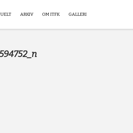
TUELT
ARKIV
OM ITFK
GALLERI
594752_n