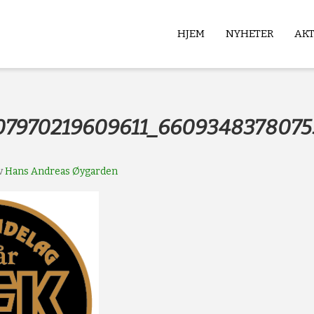
HJEM
NYHETER
AK
b
07970219609611_6609348378075
v
Hans Andreas Øygarden