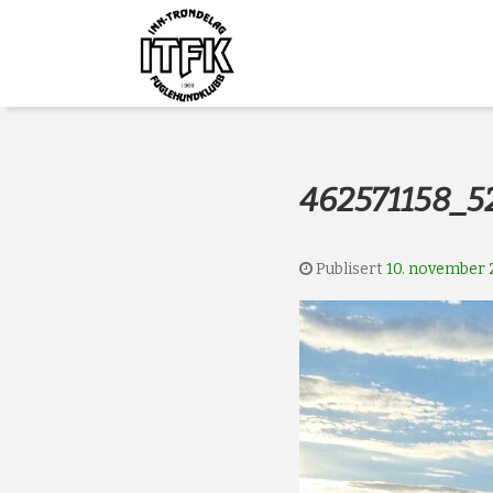
Gå
Forstørre
Inn-
til
skrift
innholdet
Trøndelag
Fuglehundklub
462571158_
Publisert
10. november 