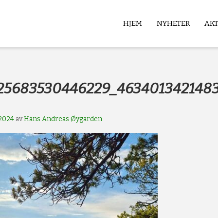
HJEM
NYHETER
AK
b
525683530446229_463401342148
2024
av
Hans Andreas Øygarden