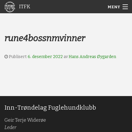
ITFK
MENY
Gå
Forstørre
Hjem
til
skrift
innholdet
Nyheter
rune4bossnmvinner
Aktuelt
Publisert
6. desember 2022
av
Hans Andreas Øygarden
Arkiv
Om ITFK
Galleri
Inn-Trøndelag Fuglehundklubb
Geir Terje Widerøe
Leder