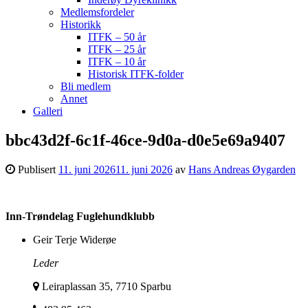
Medlemsfordeler
Historikk
ITFK – 50 år
ITFK – 25 år
ITFK – 10 år
Historisk ITFK-folder
Bli medlem
Annet
Galleri
bbc43d2f-6c1f-46ce-9d0a-d0e5e69a9407
Publisert
11. juni 2026
11. juni 2026
av
Hans Andreas Øygarden
Inn-Trøndelag Fuglehundklubb
Geir Terje Widerøe
Leder
Leiraplassan 35, 7710 Sparbu