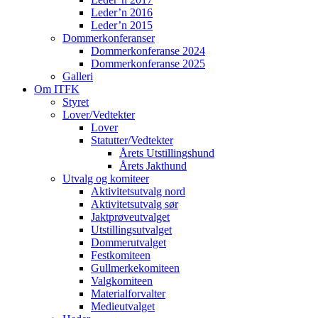
Leder’n 2016
Leder’n 2015
Dommerkonferanser
Dommerkonferanse 2024
Dommerkonferanse 2025
Galleri
Om ITFK
Styret
Lover/Vedtekter
Lover
Statutter/Vedtekter
Årets Utstillingshund
Årets Jakthund
Utvalg og komiteer
Aktivitetsutvalg nord
Aktivitetsutvalg sør
Jaktprøveutvalget
Utstillingsutvalget
Dommerutvalget
Festkomiteen
Gullmerkekomiteen
Valgkomiteen
Materialforvalter
Medieutvalget