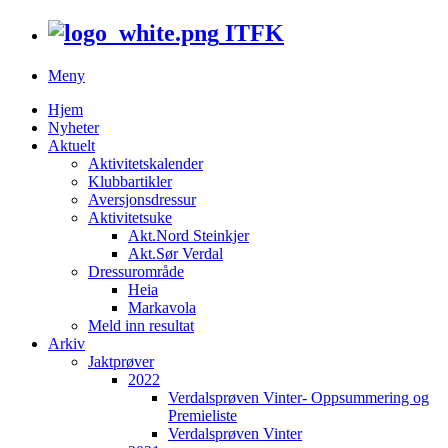
ITFK
Meny
Hjem
Nyheter
Aktuelt
Aktivitetskalender
Klubbartikler
Aversjonsdressur
Aktivitetsuke
Akt.Nord Steinkjer
Akt.Sør Verdal
Dressurområde
Heia
Markavola
Meld inn resultat
Arkiv
Jaktprøver
2022
Verdalsprøven Vinter- Oppsummering og
Premieliste
Verdalsprøven Vinter