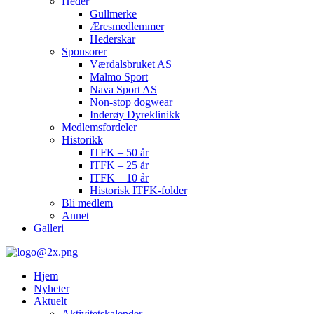
Heder
Gullmerke
Æresmedlemmer
Hederskar
Sponsorer
Værdalsbruket AS
Malmo Sport
Nava Sport AS
Non-stop dogwear
Inderøy Dyreklinikk
Medlemsfordeler
Historikk
ITFK – 50 år
ITFK – 25 år
ITFK – 10 år
Historisk ITFK-folder
Bli medlem
Annet
Galleri
Gå
Forstørre
Inn-
til
skrift
Hjem
innholdet
Trøndelag
PC:
Nyheter
Hold
Aktuelt
Fuglehundklubb
Ctrl-
Aktivitetskalender