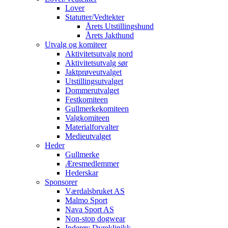
Lover
Statutter/Vedtekter
Årets Utstillingshund
Årets Jakthund
Utvalg og komiteer
Aktivitetsutvalg nord
Aktivitetsutvalg sør
Jaktprøveutvalget
Utstillingsutvalget
Dommerutvalget
Festkomiteen
Gullmerkekomiteen
Valgkomiteen
Materialforvalter
Medieutvalget
Heder
Gullmerke
Æresmedlemmer
Hederskar
Sponsorer
Værdalsbruket AS
Malmo Sport
Nava Sport AS
Non-stop dogwear
Inderøy Dyreklinikk