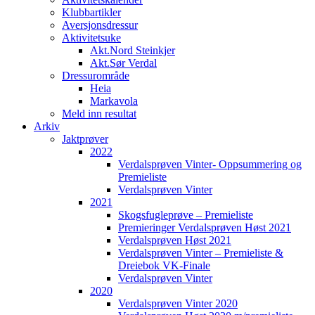
tasten
Klubbartikler
nede
Aversjonsdressur
og
Aktivitetsuke
trykk
Akt.Nord Steinkjer
på
Akt.Sør Verdal
+
Dressurområde
for
Heia
å
Markavola
forstørre
Meld inn resultat
eller
Arkiv
-
Jaktprøver
for
2022
å
Verdalsprøven Vinter- Oppsummering og
forminske.
Premieliste
Verdalsprøven Vinter
Mac:
2021
Hold
Skogsfugleprøve – Premieliste
Cmd-
Premieringer Verdalsprøven Høst 2021
tasten
Verdalsprøven Høst 2021
(Command)
Verdalsprøven Vinter – Premieliste &
nede
Dreiebok VK-Finale
og
Verdalsprøven Vinter
trykk
2020
på
Verdalsprøven Vinter 2020
+