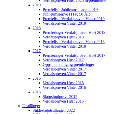
Verdalsprøven Høst 2020 m/premieliste
for
2019
å
Premieliste Jubileumsprøven 2019
forstørre
Jubileumsprøve ITFK 50 ÅR
eller
Premieliste Verdalsprøven Vinter 2019
-
Verdalsprøven Vinter 2019
for
2018
å
Premieringer Verdalsprøven Høst 2018
forminske.
Verdalsprøven Høst 2018
Premieliste Verdalsprøven Vinter 2018
Verdalsprøven Vinter 2018
2017
Premieringer Verdalsprøven Høst 2017
Verdalsprøven Høst 2017
Oppsummering og premieringer
Verdalsprøven Vinter 2017
Verdalsprøven Vinter 2017
2016
Verdalsprøven Høst 2016
Verdalsprøven Vinter 2016
2015
Skogsfuglprøve 2015
Verdalsprøven Høst 2015
Utstillinger
Stiklestadutstillingen 2022