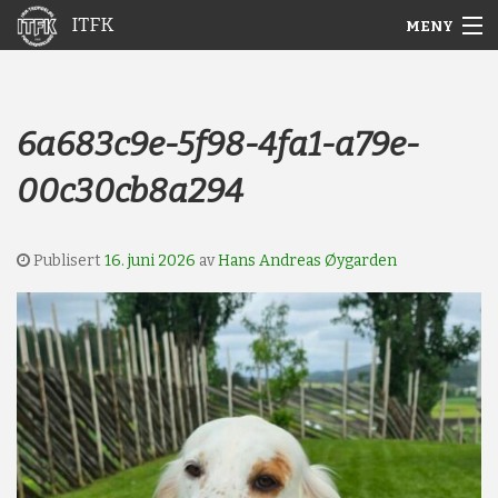
ITFK
MENY
Gå
Forstørre
Hjem
til
skrift
innholdet
Nyheter
6a683c9e-5f98-4fa1-a79e-
00c30cb8a294
Aktuelt
Arkiv
Publisert
16. juni 2026
av
Hans Andreas Øygarden
Om ITFK
Galleri