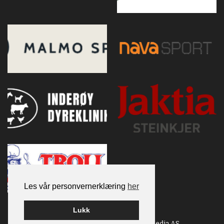
Les vår personvernerklæring
her
Lukk
Bygget på
WordPress
av
Smart Media AS