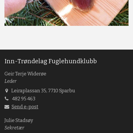
Inn-Trøndelag Fuglehundklubb
Geir Terje Widerøe
Leder
Leiraplassan 35, 7710 Sparbu
482 95 463
Send e-post
Julie Stadsøy
Sekretær