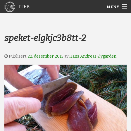
ITFK
MENY
Gå
Forstørre
Hjem
til
skrift
innholdet
Nyheter
speket-elgkjc3b8tt-2
Aktuelt
Publisert
22. desember 2015
av
Hans Andreas Øygarden
Arkiv
Om ITFK
Galleri