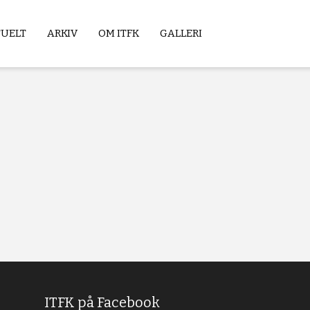
TUELT
ARKIV
OM ITFK
GALLERI
ITFK på Facebook