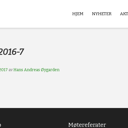
HJEM
NYHETER
AK
b
t2016-7
2017
av
Hans Andreas Øygarden
b
Møtereferater