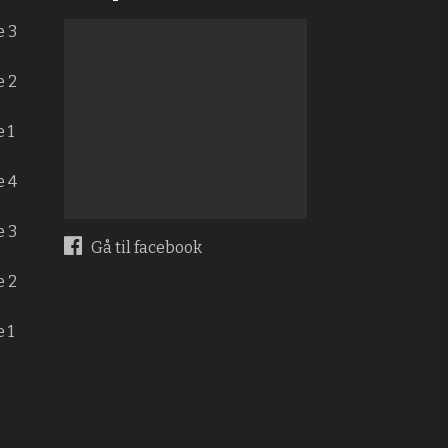
e 3
e 2
 1
e 4
e 3
Gå til facebook
e 2
 1