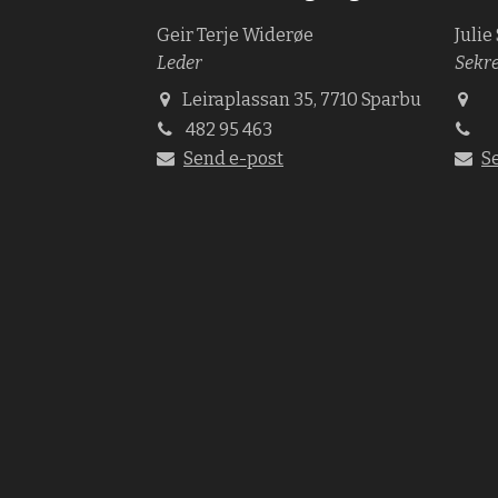
Geir Terje Widerøe
Julie
Leder
Sekr
Leiraplassan 35, 7710 Sparbu
482 95 463
Send e-post
S