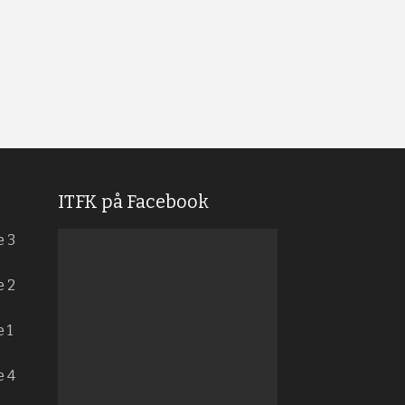
ITFK på Facebook
e 3
e 2
 1
e 4