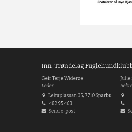
Inn-Trøndelag Fuglehundklub
Geir Terje Widerøe
Julie
Leder
Sekr
Leiraplassan 35, 7710 Sparbu
482 95 463
Send e-post
S