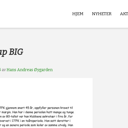
HJEM
NYHETER
AK
b
ap BIG
4
av
Hans Andreas Øygarden