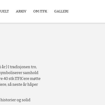
TUELT
ARKIV
OM ITFK
GALLERI
r:) I tradisjonen tro,
 symboliserer samhold
e 40 stk ITFK’ere møtte
lere, så neste år håper
historier og solid