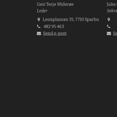
Geir Terje Widerøe
Julie
Leder
Sekr
Leiraplassan 35, 7710 Sparbu
482 95 463
Send e-post
S