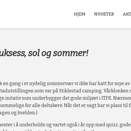
HJEM
NYHETER
AK
b
uksess, sol og sommer!
 en gang i et nydelig sommervær vi ikke har hatt for mye av i å
adutstillingen som var på Stiklestad camping. Vårklonken
ge initativ som underbygger det gode miljøet i ITFK. Nærmer
nemmelige for alle deltakere. Når det er sagt har vi plass til f
dagen og kvelden:)
ester i å underholde og vartet også i år opp med quizz, gode 