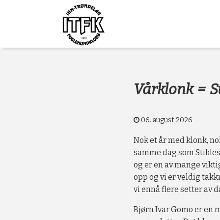
Gå
Forstørre
Inn-
til
skrift
innholdet
Trøndelag
Fuglehundklub
Vårklonk = S
06. august 2026
Nok et år med klonk, nok
samme dag som Stiklest
og er en av mange vikti
opp og vi er veldig takk
vi ennå flere setter av 
Bjørn Ivar Gomo er en m