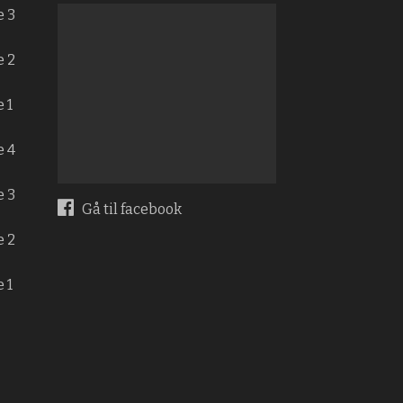
e 3
e 2
 1
e 4
e 3
Gå til facebook
e 2
 1