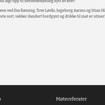
gså lagt opp til hesteskokasting nytt av året?
teen ved Eva Røssing, Tove Løvås, Ingeborg Aarmo og Stian H
ste sort, vakker dandert bordpynt og drikke til mat er utmer
b
Møtereferater