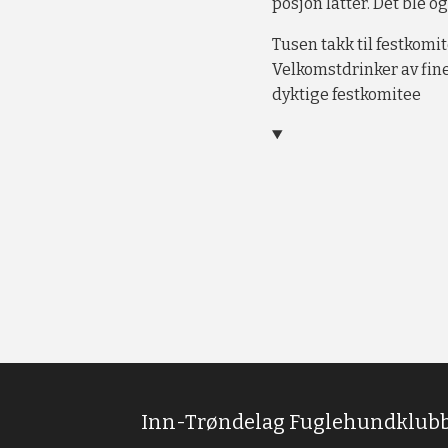
posjon latter. Det ble o
Tusen takk til festkomi
Velkomstdrinker av fine
dyktige festkomitee
Inn-Trøndelag Fuglehundklub