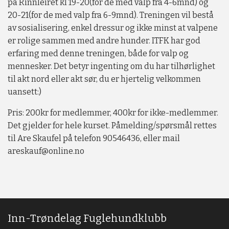
på Rinnleiret kl 19-20(for de med valp fra 4-6mnd) og
20-21(for de med valp fra 6-9mnd). Treningen vil bestå
av sosialisering, enkel dressur og ikke minst at valpene
er rolige sammen med andre hunder. ITFK har god
erfaring med denne treningen, både for valp og
mennesker. Det betyr ingenting om du har tilhørlighet
til akt nord eller akt sør, du er hjertelig velkommen
uansett:)
Pris: 200kr for medlemmer, 400kr for ikke-medlemmer.
Det gjelder for hele kurset. Påmelding/spørsmål rettes
til Are Skaufel på telefon 90546436, eller mail
areskauf@online.no
Inn-Trøndelag Fuglehundklubb