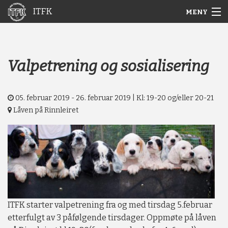
ITFK
MENY
Gå
Forstørre
Hjem
til
skrift
innholdet
Nyheter
Valpetrening og sosialisering
Aktuelt
05. februar 2019 - 26. februar 2019 | Kl: 19-20 og/eller 20-21
Arkiv
Låven på Rinnleiret
Om ITFK
Galleri
ITFK starter valpetrening fra og med tirsdag 5.februar
etterfulgt av 3 påfølgende tirsdager. Oppmøte på låven