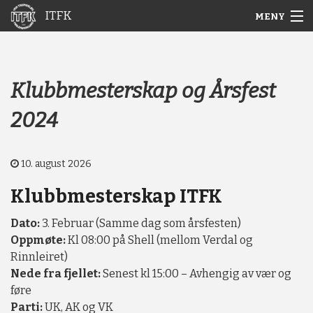
ITFK
MENY
Gå
Forstørre
Hjem
til
skrift
innholdet
Nyheter
Klubbmesterskap og Årsfest
2024
Aktuelt
Arkiv
10. august 2026
Om ITFK
Klubbmesterskap ITFK
Galleri
Dato:
3. Februar (Samme dag som årsfesten)
Oppmøte:
Kl 08:00 på Shell (mellom Verdal og
Rinnleiret)
Nede fra fjellet:
Senest kl 15:00 – Avhengig av vær og
føre
Parti:
UK, AK og VK