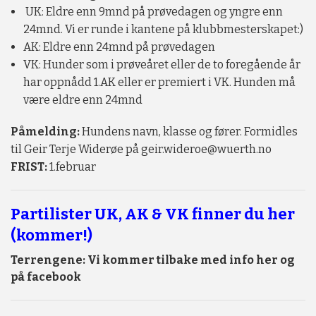
UK: Eldre enn 9mnd på prøvedagen og yngre enn
24mnd. Vi er runde i kantene på klubbmesterskapet:)
AK: Eldre enn 24mnd på prøvedagen
VK: Hunder som i prøveåret eller de to foregående år
har oppnådd 1.AK eller er premiert i VK. Hunden må
være eldre enn 24mnd
Påmelding:
Hundens navn, klasse og fører. Formidles
til Geir Terje Widerøe på geir.wideroe@wuerth.no
FRIST:
1.februar
Partilister UK, AK & VK finner du her
(kommer!)
Terrengene: Vi kommer tilbake med info her og
på facebook