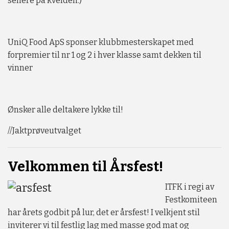
senere på kvelden:)
UniQ Food ApS sponser klubbmesterskapet med
forpremier til nr 1 og 2 i hver klasse samt dekken til
vinner
Ønsker alle deltakere lykke til!
//Jaktprøveutvalget
Velkommen til Årsfest!
ITFK i regi av
Festkomiteen
har årets godbit på lur, det er årsfest! I velkjent stil
inviterer vi til festlig lag med masse god mat og