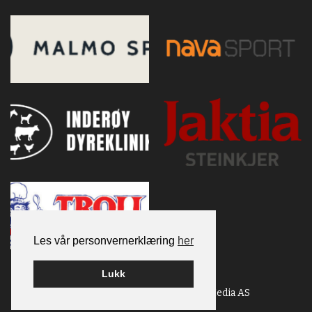
Les vår personvernerklæring
her
Lukk
Bygget på
WordPress
av
Smart Media AS