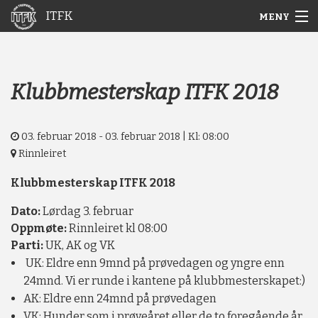
ITFK
MENY
Gå
Forstørre
Hjem
til
skrift
innholdet
Nyheter
Klubbmesterskap ITFK 2018
Aktuelt
03. februar 2018 - 03. februar 2018 | Kl: 08:00
Arkiv
Rinnleiret
Klubbmesterskap ITFK 2018
Om ITFK
Dato:
Lørdag 3. februar
Galleri
Oppmøte:
Rinnleiret kl 08:00
Parti:
UK, AK og VK
UK: Eldre enn 9mnd på prøvedagen og yngre enn
24mnd. Vi er runde i kantene på klubbmesterskapet:)
AK: Eldre enn 24mnd på prøvedagen
VK: Hunder som i prøveåret eller de to foregående år