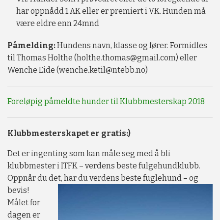
har oppnådd 1.AK eller er premiert i VK. Hunden må
være eldre enn 24mnd
Påmelding:
Hundens navn, klasse og fører. Formidles
til Thomas Holthe (holthe.thomas@gmail.com) eller
Wenche Eide (wenche.ketil@ntebb.no)
Foreløpig påmeldte hunder til Klubbmesterskap 2018
Klubbmesterskapet er gratis:)
Det er ingenting som kan måle seg med å bli
klubbmester i ITFK – verdens beste fulgehundklubb.
Oppnår du det, har du verdens
beste fuglehund – og
bevis!
Målet for
dagen er