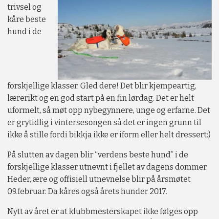
trivsel og
kåre beste
hund i de
forskjellige klasser. Gled dere! Det blir kjempeartig,
lærerikt og en god start på en fin lørdag. Det er helt
uformelt, så møt opp nybegynnere, unge og erfarne. Det
er grytidlig i vintersesongen så det er ingen grunn til
ikke å stille fordi bikkja ikke er iform eller helt dressert:)
På slutten av dagen blir “verdens beste hund” i de
forskjellige klasser utnevnt i fjellet av dagens dommer.
Heder, ære og offisiell utnevnelse blir på årsmøtet
09.februar. Da kåres også årets hunder 2017.
Nytt av året er at klubbmesterskapet ikke følges opp