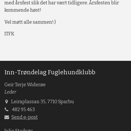
med årsfest slik det har vært tidligere. Årsfesten blir
kommende høst!
Vel møtt alle sammen!:)
ITFK
Inn-Trøndelag Fuglehundklubb
Geir Terje Widerøe
Leder
Leiraplassan 35, 7710 Sparbu
482 95 463
Send e-post
Julie Stadsøy