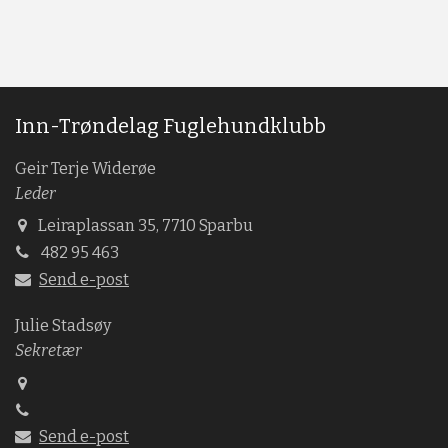
Inn-Trøndelag Fuglehundklubb
Geir Terje Widerøe
Leder
Leiraplassan 35, 7710 Sparbu
482 95 463
Send e-post
Julie Stadsøy
Sekretær
Send e-post