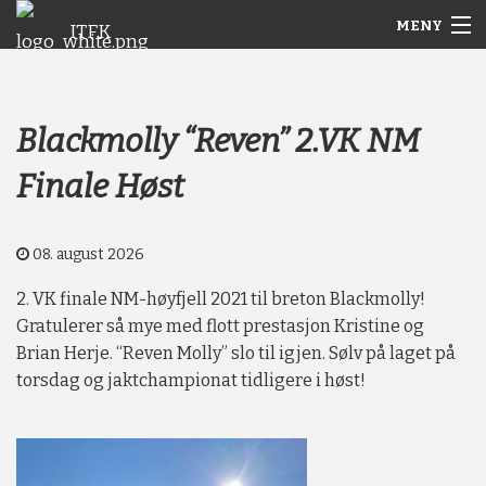
MENY
ITFK
Gå
Forstørre
Hjem
til
skrift
innholdet
Nyheter
Blackmolly “Reven” 2.VK NM
Finale Høst
Aktuelt
Arkiv
08. august 2026
Om ITFK
2. VK finale NM-høyfjell 2021 til breton Blackmolly!
Gratulerer så mye med flott prestasjon Kristine og
Galleri
Brian Herje. “Reven Molly” slo til igjen. Sølv på laget på
torsdag og jaktchampionat tidligere i høst!