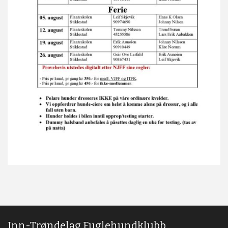
Inn-Trøndelag Fuglehundklubb