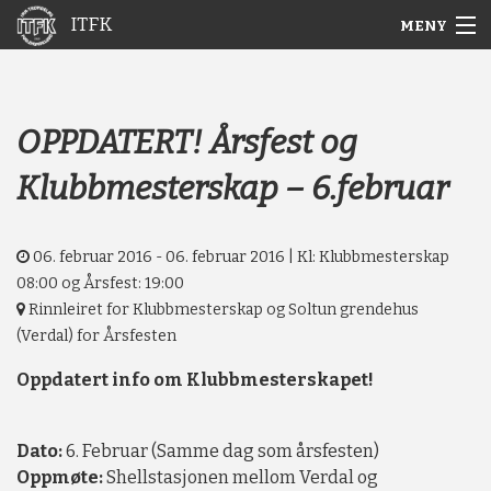
ITFK
MENY
Gå
Forstørre
Hjem
til
skrift
innholdet
Nyheter
OPPDATERT! Årsfest og
Klubbmesterskap – 6.februar
Aktuelt
Arkiv
06. februar 2016 - 06. februar 2016 | Kl: Klubbmesterskap
08:00 og Årsfest: 19:00
Om ITFK
Rinnleiret for Klubbmesterskap og Soltun grendehus
(Verdal) for Årsfesten
Galleri
Oppdatert info om Klubbmesterskapet!
Dato:
6. Februar (Samme dag som årsfesten)
Oppmøte:
Shellstasjonen mellom Verdal og