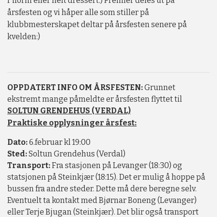
r iform eller helt dressert:) Premier deles ut på
årsfesten og vi håper alle som stiller på
klubbmesterskapet deltar på årsfesten senere på
kvelden:)
OPPDATERT INFO OM ÅRSFESTEN:
Grunnet
ekstremt mange påmeldte er årsfesten flyttet til
SOLTUN GRENDEHUS (VERDAL)
Praktiske opplysninger årsfest:
Dato:
6.februar kl 19:00
Sted:
Soltun Grendehus (Verdal)
Transport:
Fra stasjonen på Levanger (18:30) og
statsjonen på Steinkjær (18:15). Det er mulig å hoppe på
bussen fra andre steder. Dette må dere beregne selv.
Eventuelt ta kontakt med Bjørnar Boneng (Levanger)
eller Terje Bjugan (Steinkjær). Det blir også transport