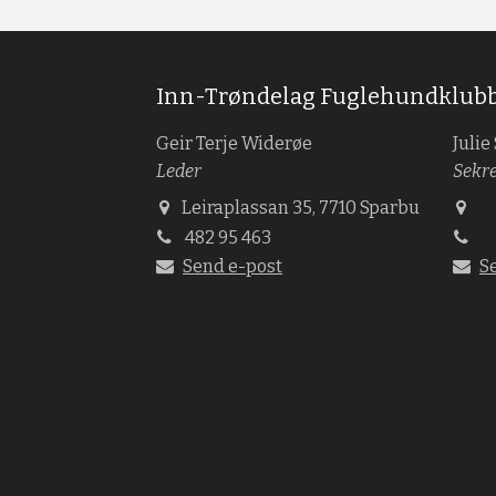
Inn-Trøndelag Fuglehundklub
Geir Terje Widerøe
Julie
Leder
Sekr
Leiraplassan 35, 7710 Sparbu
482 95 463
Send e-post
S