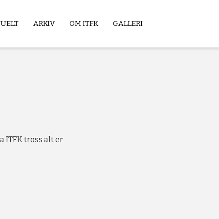
TUELT
ARKIV
OM ITFK
GALLERI
 ITFK tross alt er