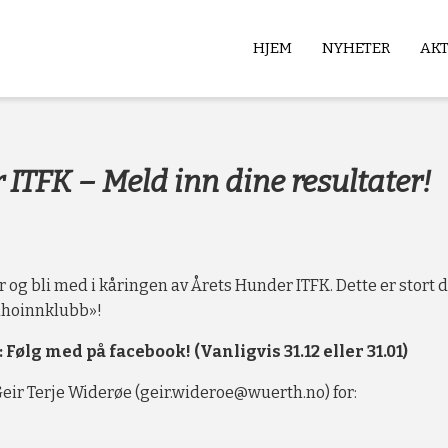
HJEM
NYHETER
AK
b
ITFK – Meld inn dine resultater!
 og bli med i kåringen av Årets Hunder ITFK. Dette er stort da
lhoinnklubb»!
Følg med på facebook! (Vanligvis 31.12 eller 31.01)
 Geir Terje Widerøe (geir.wideroe@wuerth.no) for: