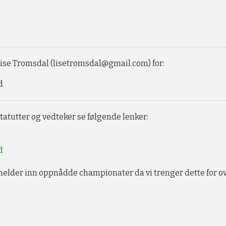
 Lise Tromsdal (lisetromsdal@gmail.com) for:
d
tatutter og vedteker se følgende lenker:
d
melder inn oppnådde championater da vi trenger dette for ov