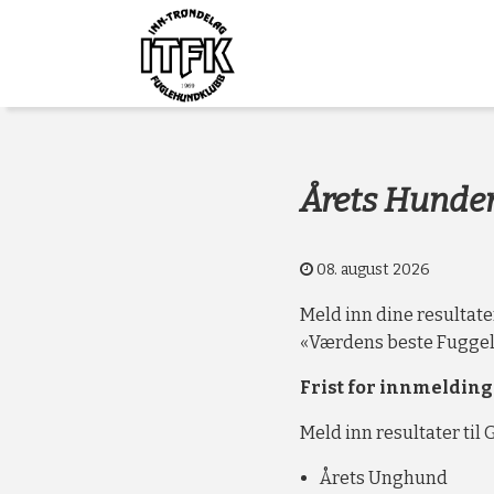
Gå
Forstørre
Inn-
til
skrift
innholdet
Trøndelag
Fuglehundklub
Årets Hunder 
08. august 2026
Meld inn dine resultater
«Værdens beste Fugge
Frist for innmelding: 
Meld inn resultater til
Årets Unghund