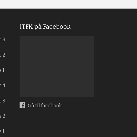
ITFK på Facebook
e 3
e 2
 1
e 4
e 3
Gå til facebook
e 2
 1