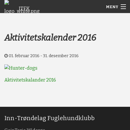
MENY
ITFK
Gå
Forstørre
Hjem
til
skrift
innholdet
Nyheter
Aktivitetskalender 2016
Aktuelt
01. februar 2016 - 31. desember 2016
Arkiv
Om ITFK
Aktivitetskalander 2016
Galleri
Inn-Trøndelag Fuglehundklubb