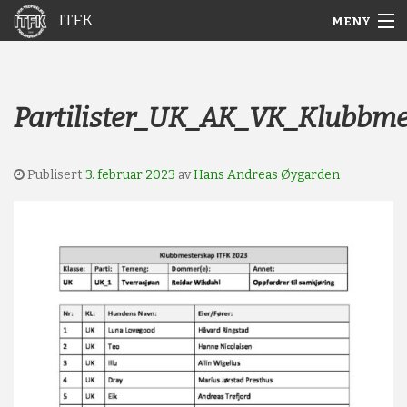
ITFK
MENY
Gå
Forstørre
Hjem
til
skrift
innholdet
Nyheter
Partilister_UK_AK_VK_Klubbme
Aktuelt
Publisert
3. februar 2023
av
Hans Andreas Øygarden
Arkiv
Om ITFK
Galleri